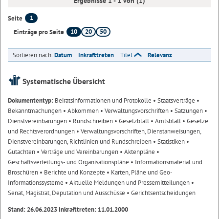
Ergebnisse 1 - 1 von (1)
1
Seite
10
20
50
Einträge pro Seite
Sortieren nach:
Datum
Inkrafttreten
Titel
Relevanz
Systematische Übersicht
Dokumententyp:
Beiratsinformationen und Protokolle
• Staatsverträge
•
Bekanntmachungen
• Abkommen
• Verwaltungsvorschriften
• Satzungen
•
Dienstvereinbarungen
• Rundschreiben
• Gesetzblatt
• Amtsblatt
• Gesetze
und Rechtsverordnungen
• Verwaltungsvorschriften, Dienstanweisungen,
Dienstvereinbarungen, Richtlinien und Rundschreiben
• Statistiken
•
Gutachten
• Verträge und Vereinbarungen
• Aktenpläne
•
Geschäftsverteilungs- und Organisationspläne
• Informationsmaterial und
Broschüren
• Berichte und Konzepte
• Karten, Pläne und Geo-
Informationssysteme
• Aktuelle Meldungen und Pressemitteilungen
•
Senat, Magistrat, Deputation und Ausschüsse
• Gerichtsentscheidungen
Stand: 26.06.2023 Inkrafttreten: 11.01.2000