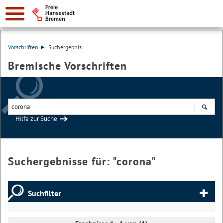
Vorschriften
Suchergebnis
Bremische Vorschriften
Hilfe zur Suche
Suchen
Suchergebnisse für: "
corona
"
Suchfilter