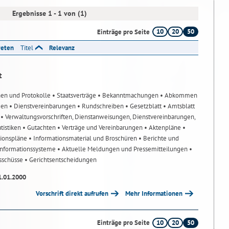
Ergebnisse 1 - 1 von (1)
10
20
50
Einträge pro Seite
reten
Titel
Relevanz
t
nen und Protokolle
• Staatsverträge
• Bekanntmachungen
• Abkommen
gen
• Dienstvereinbarungen
• Rundschreiben
• Gesetzblatt
• Amtsblatt
n
• Verwaltungsvorschriften, Dienstanweisungen, Dienstvereinbarungen,
atistiken
• Gutachten
• Verträge und Vereinbarungen
• Aktenpläne
•
tionspläne
• Informationsmaterial und Broschüren
• Berichte und
-Informationssysteme
• Aktuelle Meldungen und Pressemitteilungen
•
usschüsse
• Gerichtsentscheidungen
1.01.2000
Vorschrift direkt aufrufen
Mehr Informationen
10
20
50
Einträge pro Seite