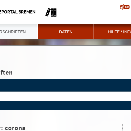
ZPORTAL BREMEN
RSCHRIFTEN
DATEN
HILFE / IN
iften
r:
corona