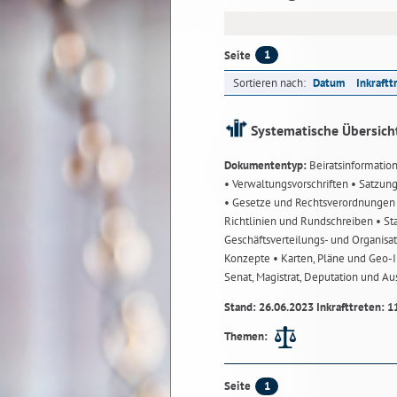
1
Seite
Sortieren nach:
Datum
Inkraftt
Systematische Übersich
Dokumententyp:
Beiratsinformatio
• Verwaltungsvorschriften
• Satzun
• Gesetze und Rechtsverordnunge
Richtlinien und Rundschreiben
• St
Geschäftsverteilungs- und Organisa
Konzepte
• Karten, Pläne und Geo
Senat, Magistrat, Deputation und A
Stand: 26.06.2023 Inkrafttreten: 1
Themen:
1
Seite