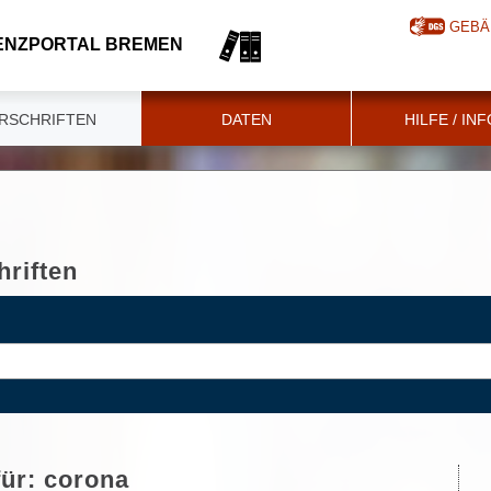
GEBÄ
ENZPORTAL BREMEN
RSCHRIFTEN
DATEN
HILFE / IN
riften
für:
corona