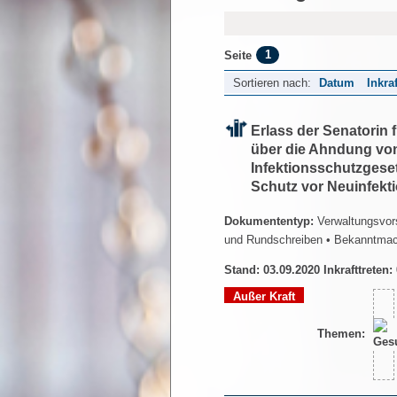
1
Seite
Sortieren nach:
Datum
Inkra
Erlass der Senatorin
über die Ahndung vo
Infektionsschutzges
Schutz vor Neuinfek
Dokumententyp:
Verwaltungsvors
und Rundschreiben
• Bekanntma
Stand: 03.09.2020 Inkrafttreten:
Außer Kraft
Themen: