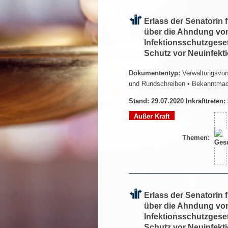
Erlass der Senatorin
über die Ahndung vo
Infektionsschutzges
Schutz vor Neuinfek
Dokumententyp:
Verwaltungsvors
und Rundschreiben
• Bekanntma
Stand: 29.07.2020 Inkrafttreten:
Außer Kraft
Themen:
Erlass der Senatorin
über die Ahndung vo
Infektionsschutzges
Schutz vor Neuinfek