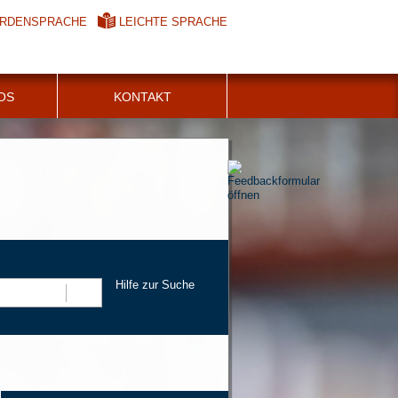
RDENSPRACHE
LEICHTE SPRACHE
FOS
KONTAKT
Hilfe zur Suche
Suchen