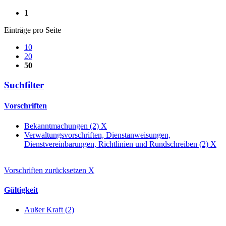
1
Einträge pro Seite
10
20
50
Suchfilter
Vorschriften
Bekanntmachungen (2)
X
Verwaltungsvorschriften, Dienstanweisungen,
Dienstvereinbarungen, Richtlinien und Rundschreiben (2)
X
Vorschriften zurücksetzen
X
Gültigkeit
Außer Kraft (2)