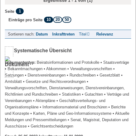
Ergebnisse 1 - 1 von (1)
1
Seite
10
20
50
Einträge pro Seite
Sortieren nach:
Datum
Inkrafttreten
Titel
Relevanz
Systematische Übersicht
Dokumententyp:
Beiratsinformationen und Protokolle
• Staatsverträge
• Bekanntmachungen
• Abkommen
• Verwaltungsvorschriften
•
Satzungen
• Dienstvereinbarungen
• Rundschreiben
• Gesetzblatt
•
Amtsblatt
• Gesetze und Rechtsverordnungen
•
Verwaltungsvorschriften, Dienstanweisungen, Dienstvereinbarungen,
Richtlinien und Rundschreiben
• Statistiken
• Gutachten
• Verträge und
Vereinbarungen
• Aktenpläne
• Geschäftsverteilungs- und
Organisationspläne
• Informationsmaterial und Broschüren
• Berichte
und Konzepte
• Karten, Pläne und Geo-Informationssysteme
• Aktuelle
Meldungen und Pressemitteilungen
• Senat, Magistrat, Deputation und
Ausschüsse
• Gerichtsentscheidungen