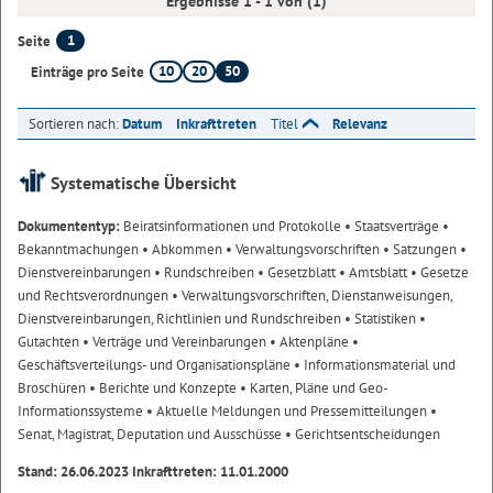
Ergebnisse 1 - 1 von (1)
1
Seite
10
20
50
Einträge pro Seite
Sortieren nach:
Datum
Inkrafttreten
Titel
Relevanz
Systematische Übersicht
Dokumententyp:
Beiratsinformationen und Protokolle
• Staatsverträge
•
Bekanntmachungen
• Abkommen
• Verwaltungsvorschriften
• Satzungen
•
Dienstvereinbarungen
• Rundschreiben
• Gesetzblatt
• Amtsblatt
• Gesetze
und Rechtsverordnungen
• Verwaltungsvorschriften, Dienstanweisungen,
Dienstvereinbarungen, Richtlinien und Rundschreiben
• Statistiken
•
Gutachten
• Verträge und Vereinbarungen
• Aktenpläne
•
Geschäftsverteilungs- und Organisationspläne
• Informationsmaterial und
Broschüren
• Berichte und Konzepte
• Karten, Pläne und Geo-
Informationssysteme
• Aktuelle Meldungen und Pressemitteilungen
•
Senat, Magistrat, Deputation und Ausschüsse
• Gerichtsentscheidungen
Stand: 26.06.2023 Inkrafttreten: 11.01.2000