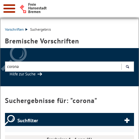
Vorschriften
Suchergebnis
Bremische Vorschriften
Hilfe zur Suche
Suchen
Suchergebnisse für: "
corona
"
Suchfilter