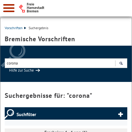
Vorschriften
Suchergebnis
Bremische Vorschriften
Hilfe zur Suche
Suchen
Suchergebnisse für: "
corona
"
Suchfilter