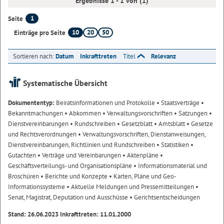
Ergebnisse 1 - 1 von (1)
1
Seite
10
20
50
Einträge pro Seite
Sortieren nach:
Datum
Inkrafttreten
Titel
Relevanz
Systematische Übersicht
Dokumententyp:
Beiratsinformationen und Protokolle
• Staatsverträge
•
Bekanntmachungen
• Abkommen
• Verwaltungsvorschriften
• Satzungen
•
Dienstvereinbarungen
• Rundschreiben
• Gesetzblatt
• Amtsblatt
• Gesetze
und Rechtsverordnungen
• Verwaltungsvorschriften, Dienstanweisungen,
Dienstvereinbarungen, Richtlinien und Rundschreiben
• Statistiken
•
Gutachten
• Verträge und Vereinbarungen
• Aktenpläne
•
Geschäftsverteilungs- und Organisationspläne
• Informationsmaterial und
Broschüren
• Berichte und Konzepte
• Karten, Pläne und Geo-
Informationssysteme
• Aktuelle Meldungen und Pressemitteilungen
•
Senat, Magistrat, Deputation und Ausschüsse
• Gerichtsentscheidungen
Stand: 26.06.2023 Inkrafttreten: 11.01.2000