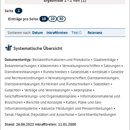
Ergebnisse 1 - 1 von (1)
1
Seite
10
20
50
Einträge pro Seite
Sortieren nach:
Datum
Inkrafttreten
Titel
Relevanz
Systematische Übersicht
Dokumententyp:
Beiratsinformationen und Protokolle
• Staatsverträge
•
Bekanntmachungen
• Abkommen
• Verwaltungsvorschriften
• Satzungen
•
Dienstvereinbarungen
• Rundschreiben
• Gesetzblatt
• Amtsblatt
• Gesetze
und Rechtsverordnungen
• Verwaltungsvorschriften, Dienstanweisungen,
Dienstvereinbarungen, Richtlinien und Rundschreiben
• Statistiken
•
Gutachten
• Verträge und Vereinbarungen
• Aktenpläne
•
Geschäftsverteilungs- und Organisationspläne
• Informationsmaterial und
Broschüren
• Berichte und Konzepte
• Karten, Pläne und Geo-
Informationssysteme
• Aktuelle Meldungen und Pressemitteilungen
•
Senat, Magistrat, Deputation und Ausschüsse
• Gerichtsentscheidungen
Stand: 26.06.2023 Inkrafttreten: 11.01.2000