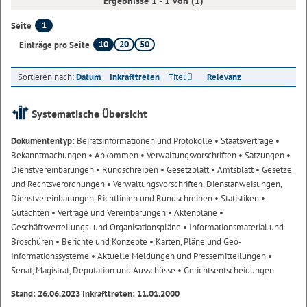
Ergebnisse 1 - 1 von (1)
1
Seite
10
20
50
Einträge pro Seite
Sortieren nach:
Datum
Inkrafttreten
Titel
Relevanz
Systematische Übersicht
Dokumententyp:
Beiratsinformationen und Protokolle
• Staatsverträge
•
Bekanntmachungen
• Abkommen
• Verwaltungsvorschriften
• Satzungen
•
Dienstvereinbarungen
• Rundschreiben
• Gesetzblatt
• Amtsblatt
• Gesetze
und Rechtsverordnungen
• Verwaltungsvorschriften, Dienstanweisungen,
Dienstvereinbarungen, Richtlinien und Rundschreiben
• Statistiken
•
Gutachten
• Verträge und Vereinbarungen
• Aktenpläne
•
Geschäftsverteilungs- und Organisationspläne
• Informationsmaterial und
Broschüren
• Berichte und Konzepte
• Karten, Pläne und Geo-
Informationssysteme
• Aktuelle Meldungen und Pressemitteilungen
•
Senat, Magistrat, Deputation und Ausschüsse
• Gerichtsentscheidungen
Stand: 26.06.2023 Inkrafttreten: 11.01.2000