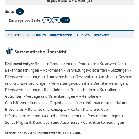
Ergebnisse 1 - 1 von (1)
1
Seite
10
20
50
Einträge pro Seite
Sortieren nach:
Datum
Inkrafttreten
Titel
Relevanz
Systematische Übersicht
Dokumententyp:
Beiratsinformationen und Protokolle
• Staatsverträge
•
Bekanntmachungen
• Abkommen
• Verwaltungsvorschriften
• Satzungen
•
Dienstvereinbarungen
• Rundschreiben
• Gesetzblatt
• Amtsblatt
• Gesetze
und Rechtsverordnungen
• Verwaltungsvorschriften, Dienstanweisungen,
Dienstvereinbarungen, Richtlinien und Rundschreiben
• Statistiken
•
Gutachten
• Verträge und Vereinbarungen
• Aktenpläne
•
Geschäftsverteilungs- und Organisationspläne
• Informationsmaterial und
Broschüren
• Berichte und Konzepte
• Karten, Pläne und Geo-
Informationssysteme
• Aktuelle Meldungen und Pressemitteilungen
•
Senat, Magistrat, Deputation und Ausschüsse
• Gerichtsentscheidungen
Stand: 26.06.2023 Inkrafttreten: 11.01.2000