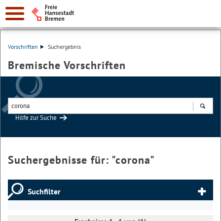
Vorschriften
Suchergebnis
Bremische Vorschriften
Hilfe zur Suche
Suchen
Suchergebnisse für: "
corona
"
Suchfilter