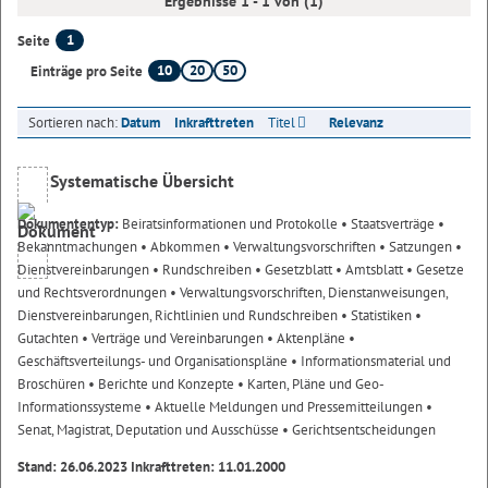
Ergebnisse 1 - 1 von (1)
1
Seite
10
20
50
Einträge pro Seite
Sortieren nach:
Datum
Inkrafttreten
Titel
Relevanz
Systematische Übersicht
Dokumententyp:
Beiratsinformationen und Protokolle
• Staatsverträge
•
Bekanntmachungen
• Abkommen
• Verwaltungsvorschriften
• Satzungen
•
Dienstvereinbarungen
• Rundschreiben
• Gesetzblatt
• Amtsblatt
• Gesetze
und Rechtsverordnungen
• Verwaltungsvorschriften, Dienstanweisungen,
Dienstvereinbarungen, Richtlinien und Rundschreiben
• Statistiken
•
Gutachten
• Verträge und Vereinbarungen
• Aktenpläne
•
Geschäftsverteilungs- und Organisationspläne
• Informationsmaterial und
Broschüren
• Berichte und Konzepte
• Karten, Pläne und Geo-
Informationssysteme
• Aktuelle Meldungen und Pressemitteilungen
•
Senat, Magistrat, Deputation und Ausschüsse
• Gerichtsentscheidungen
Stand: 26.06.2023 Inkrafttreten: 11.01.2000