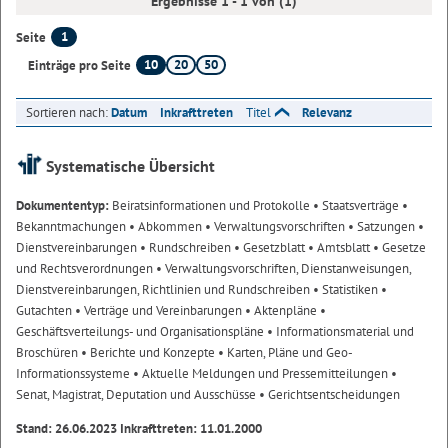
Ergebnisse 1 - 1 von (1)
1
Seite
10
20
50
Einträge pro Seite
Sortieren nach:
Datum
Inkrafttreten
Titel
Relevanz
Systematische Übersicht
Dokumententyp:
Beiratsinformationen und Protokolle
• Staatsverträge
•
Bekanntmachungen
• Abkommen
• Verwaltungsvorschriften
• Satzungen
•
Dienstvereinbarungen
• Rundschreiben
• Gesetzblatt
• Amtsblatt
• Gesetze
und Rechtsverordnungen
• Verwaltungsvorschriften, Dienstanweisungen,
Dienstvereinbarungen, Richtlinien und Rundschreiben
• Statistiken
•
Gutachten
• Verträge und Vereinbarungen
• Aktenpläne
•
Geschäftsverteilungs- und Organisationspläne
• Informationsmaterial und
Broschüren
• Berichte und Konzepte
• Karten, Pläne und Geo-
Informationssysteme
• Aktuelle Meldungen und Pressemitteilungen
•
Senat, Magistrat, Deputation und Ausschüsse
• Gerichtsentscheidungen
Stand: 26.06.2023 Inkrafttreten: 11.01.2000