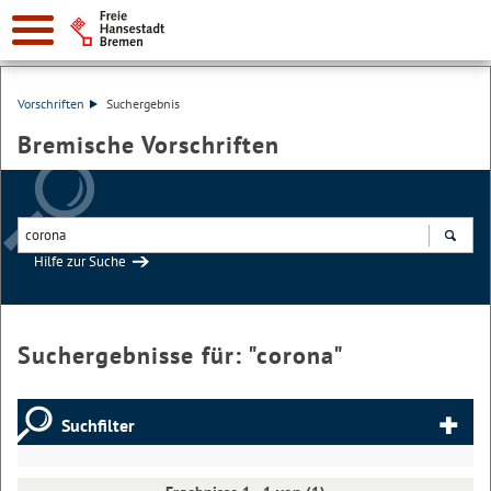
Vorschriften
Suchergebnis
Bremische Vorschriften
Hilfe zur Suche
Suchen
Suchergebnisse für: "
corona
"
Suchfilter