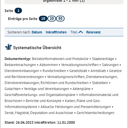
Ergebnisse 1 - 1 von (1)
1
Seite
10
20
50
Einträge pro Seite
Sortieren nach:
Datum
Inkrafttreten
Titel
Relevanz
Systematische Übersicht
Dokumententyp:
Beiratsinformationen und Protokolle
• Staatsverträge
•
Bekanntmachungen
• Abkommen
• Verwaltungsvorschriften
• Satzungen
•
Dienstvereinbarungen
• Rundschreiben
• Gesetzblatt
• Amtsblatt
• Gesetze
und Rechtsverordnungen
• Verwaltungsvorschriften, Dienstanweisungen,
Dienstvereinbarungen, Richtlinien und Rundschreiben
• Statistiken
•
Gutachten
• Verträge und Vereinbarungen
• Aktenpläne
•
Geschäftsverteilungs- und Organisationspläne
• Informationsmaterial und
Broschüren
• Berichte und Konzepte
• Karten, Pläne und Geo-
Informationssysteme
• Aktuelle Meldungen und Pressemitteilungen
•
Senat, Magistrat, Deputation und Ausschüsse
• Gerichtsentscheidungen
Stand: 26.06.2023 Inkrafttreten: 11.01.2000