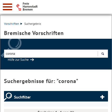
Vorschriften
Suchergebnis
Bremische Vorschriften
Hilfe zur Suche
Suchen
Suchergebnisse für: "
corona
"
Suchfilter