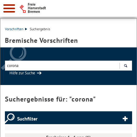
Vorschriften
Suchergebnis
Bremische Vorschriften
Hilfe zur Suche
Suchen
Suchergebnisse für: "
corona
"
Suchfilter