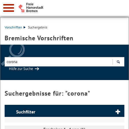
Vorschriften
Suchergebnis
Bremische Vorschriften
Hilfe zur Suche
Suchen
Suchergebnisse für: "
corona
"
Suchfilter