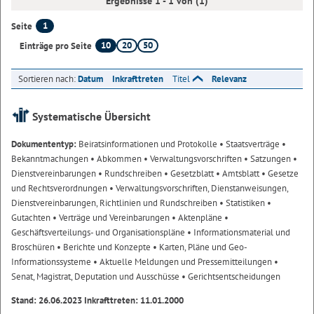
Ergebnisse 1 - 1 von (1)
1
Seite
10
20
50
Einträge pro Seite
Sortieren nach:
Datum
Inkrafttreten
Titel
Relevanz
Systematische Übersicht
Dokumententyp:
Beiratsinformationen und Protokolle
• Staatsverträge
•
Bekanntmachungen
• Abkommen
• Verwaltungsvorschriften
• Satzungen
•
Dienstvereinbarungen
• Rundschreiben
• Gesetzblatt
• Amtsblatt
• Gesetze
und Rechtsverordnungen
• Verwaltungsvorschriften, Dienstanweisungen,
Dienstvereinbarungen, Richtlinien und Rundschreiben
• Statistiken
•
Gutachten
• Verträge und Vereinbarungen
• Aktenpläne
•
Geschäftsverteilungs- und Organisationspläne
• Informationsmaterial und
Broschüren
• Berichte und Konzepte
• Karten, Pläne und Geo-
Informationssysteme
• Aktuelle Meldungen und Pressemitteilungen
•
Senat, Magistrat, Deputation und Ausschüsse
• Gerichtsentscheidungen
Stand: 26.06.2023 Inkrafttreten: 11.01.2000