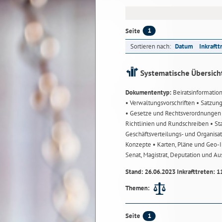
1
Seite
Sortieren nach:
Datum
Inkraftt
Systematische Übersich
Dokumententyp:
Beiratsinformatio
• Verwaltungsvorschriften
• Satzun
• Gesetze und Rechtsverordnunge
Richtlinien und Rundschreiben
• St
Geschäftsverteilungs- und Organisa
Konzepte
• Karten, Pläne und Geo
Senat, Magistrat, Deputation und A
Stand: 26.06.2023 Inkrafttreten: 1
Themen:
1
Seite