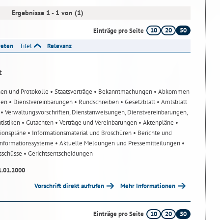
Ergebnisse 1 - 1 von (1)
10
20
50
Einträge pro Seite
reten
Titel
Relevanz
t
nen und Protokolle
• Staatsverträge
• Bekanntmachungen
• Abkommen
gen
• Dienstvereinbarungen
• Rundschreiben
• Gesetzblatt
• Amtsblatt
n
• Verwaltungsvorschriften, Dienstanweisungen, Dienstvereinbarungen,
atistiken
• Gutachten
• Verträge und Vereinbarungen
• Aktenpläne
•
tionspläne
• Informationsmaterial und Broschüren
• Berichte und
-Informationssysteme
• Aktuelle Meldungen und Pressemitteilungen
•
usschüsse
• Gerichtsentscheidungen
1.01.2000
Vorschrift direkt aufrufen
Mehr Informationen
10
20
50
Einträge pro Seite