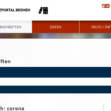
ZPORTAL BREMEN
RSCHRIFTEN
DATEN
HILFE / IN
iften
ch:
corona