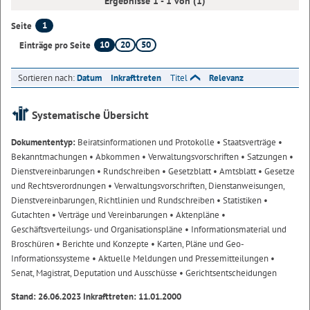
Ergebnisse 1 - 1 von (1)
1
Seite
10
20
50
Einträge pro Seite
Sortieren nach:
Datum
Inkrafttreten
Titel
Relevanz
Systematische Übersicht
Dokumententyp:
Beiratsinformationen und Protokolle
• Staatsverträge
•
Bekanntmachungen
• Abkommen
• Verwaltungsvorschriften
• Satzungen
•
Dienstvereinbarungen
• Rundschreiben
• Gesetzblatt
• Amtsblatt
• Gesetze
und Rechtsverordnungen
• Verwaltungsvorschriften, Dienstanweisungen,
Dienstvereinbarungen, Richtlinien und Rundschreiben
• Statistiken
•
Gutachten
• Verträge und Vereinbarungen
• Aktenpläne
•
Geschäftsverteilungs- und Organisationspläne
• Informationsmaterial und
Broschüren
• Berichte und Konzepte
• Karten, Pläne und Geo-
Informationssysteme
• Aktuelle Meldungen und Pressemitteilungen
•
Senat, Magistrat, Deputation und Ausschüsse
• Gerichtsentscheidungen
Stand: 26.06.2023 Inkrafttreten: 11.01.2000