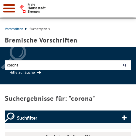
Vorschriften
Suchergebnis
Bremische Vorschriften
Hilfe zur Suche
Suchen
Suchergebnisse für: "
corona
"
Suchfilter