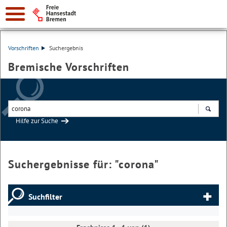
Vorschriften
Suchergebnis
Bremische Vorschriften
Hilfe zur Suche
Suchen
Suchergebnisse für: "
corona
"
Suchfilter