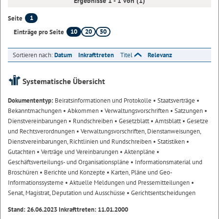
Ergebnisse 1 - 1 von (1)
1
Seite
10
20
50
Einträge pro Seite
Sortieren nach:
Datum
Inkrafttreten
Titel
Relevanz
Systematische Übersicht
Dokumententyp:
Beiratsinformationen und Protokolle
• Staatsverträge
•
Bekanntmachungen
• Abkommen
• Verwaltungsvorschriften
• Satzungen
•
Dienstvereinbarungen
• Rundschreiben
• Gesetzblatt
• Amtsblatt
• Gesetze
und Rechtsverordnungen
• Verwaltungsvorschriften, Dienstanweisungen,
Dienstvereinbarungen, Richtlinien und Rundschreiben
• Statistiken
•
Gutachten
• Verträge und Vereinbarungen
• Aktenpläne
•
Geschäftsverteilungs- und Organisationspläne
• Informationsmaterial und
Broschüren
• Berichte und Konzepte
• Karten, Pläne und Geo-
Informationssysteme
• Aktuelle Meldungen und Pressemitteilungen
•
Senat, Magistrat, Deputation und Ausschüsse
• Gerichtsentscheidungen
Stand: 26.06.2023 Inkrafttreten: 11.01.2000