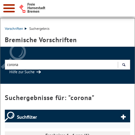
Vorschriften
Suchergebnis
Bremische Vorschriften
Hilfe zur Suche
Suchen
Suchergebnisse für: "
corona
"
Suchfilter