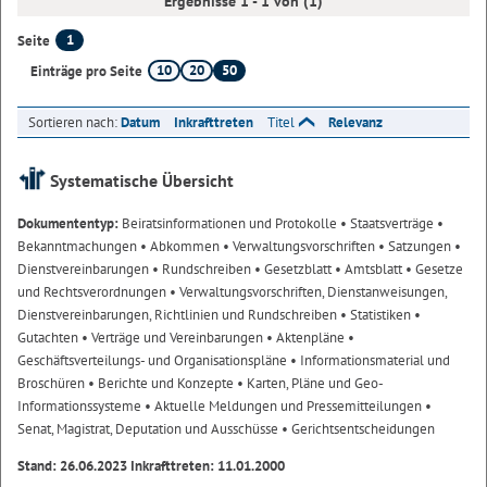
Ergebnisse 1 - 1 von (1)
1
Seite
10
20
50
Einträge pro Seite
Sortieren nach:
Datum
Inkrafttreten
Titel
Relevanz
Systematische Übersicht
Dokumententyp:
Beiratsinformationen und Protokolle
• Staatsverträge
•
Bekanntmachungen
• Abkommen
• Verwaltungsvorschriften
• Satzungen
•
Dienstvereinbarungen
• Rundschreiben
• Gesetzblatt
• Amtsblatt
• Gesetze
und Rechtsverordnungen
• Verwaltungsvorschriften, Dienstanweisungen,
Dienstvereinbarungen, Richtlinien und Rundschreiben
• Statistiken
•
Gutachten
• Verträge und Vereinbarungen
• Aktenpläne
•
Geschäftsverteilungs- und Organisationspläne
• Informationsmaterial und
Broschüren
• Berichte und Konzepte
• Karten, Pläne und Geo-
Informationssysteme
• Aktuelle Meldungen und Pressemitteilungen
•
Senat, Magistrat, Deputation und Ausschüsse
• Gerichtsentscheidungen
Stand: 26.06.2023 Inkrafttreten: 11.01.2000