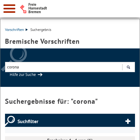
Vorschriften
Suchergebnis
Bremische Vorschriften
Hilfe zur Suche
Suchen
Suchergebnisse für: "
corona
"
Suchfilter