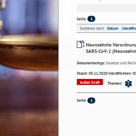
1
Seite
Sortieren nach:
Datum
Inkraftt
Neunzehnte Verordnung
SARS-CoV-2 (Neunzehn
Dokumententyp:
Gesetze und Rech
Stand: 05.11.2020 Inkrafttreten: 0
Außer Kraft
Themen:
1
Seite