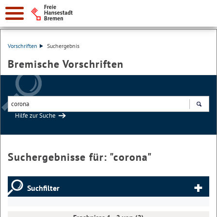
Vorschriften
Suchergebnis
Bremische Vorschriften
Hilfe zur Suche
Suchen
Suchergebnisse für: "
corona
"
Suchfilter