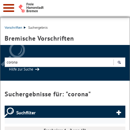
Vorschriften
Suchergebnis
Bremische Vorschriften
Hilfe zur Suche
Suchen
Suchergebnisse für: "
corona
"
Suchfilter