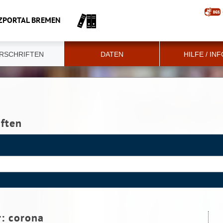
ZPORTAL BREMEN
RSCHRIFTEN
DATEN
HILFE / IN
iften
r:
corona