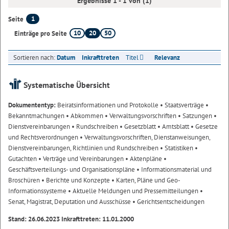
Ergebnisse 1 - 1 von (1)
1
Seite
10
20
50
Einträge pro Seite
Sortieren nach:
Datum
Inkrafttreten
Titel
Relevanz
Systematische Übersicht
Dokumententyp:
Beiratsinformationen und Protokolle
• Staatsverträge
•
Bekanntmachungen
• Abkommen
• Verwaltungsvorschriften
• Satzungen
•
Dienstvereinbarungen
• Rundschreiben
• Gesetzblatt
• Amtsblatt
• Gesetze
und Rechtsverordnungen
• Verwaltungsvorschriften, Dienstanweisungen,
Dienstvereinbarungen, Richtlinien und Rundschreiben
• Statistiken
•
Gutachten
• Verträge und Vereinbarungen
• Aktenpläne
•
Geschäftsverteilungs- und Organisationspläne
• Informationsmaterial und
Broschüren
• Berichte und Konzepte
• Karten, Pläne und Geo-
Informationssysteme
• Aktuelle Meldungen und Pressemitteilungen
•
Senat, Magistrat, Deputation und Ausschüsse
• Gerichtsentscheidungen
Stand: 26.06.2023 Inkrafttreten: 11.01.2000