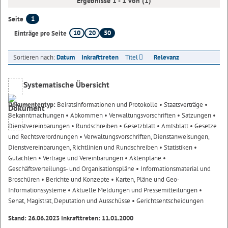
Ergebnisse 1 - 1 von (1)
1
Seite
10
20
50
Einträge pro Seite
Sortieren nach:
Datum
Inkrafttreten
Titel
Relevanz
Systematische Übersicht
Dokumententyp:
Beiratsinformationen und Protokolle
• Staatsverträge
•
Bekanntmachungen
• Abkommen
• Verwaltungsvorschriften
• Satzungen
•
Dienstvereinbarungen
• Rundschreiben
• Gesetzblatt
• Amtsblatt
• Gesetze
und Rechtsverordnungen
• Verwaltungsvorschriften, Dienstanweisungen,
Dienstvereinbarungen, Richtlinien und Rundschreiben
• Statistiken
•
Gutachten
• Verträge und Vereinbarungen
• Aktenpläne
•
Geschäftsverteilungs- und Organisationspläne
• Informationsmaterial und
Broschüren
• Berichte und Konzepte
• Karten, Pläne und Geo-
Informationssysteme
• Aktuelle Meldungen und Pressemitteilungen
•
Senat, Magistrat, Deputation und Ausschüsse
• Gerichtsentscheidungen
Stand: 26.06.2023 Inkrafttreten: 11.01.2000