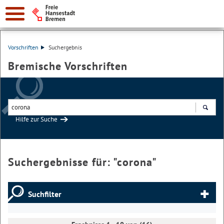
Vorschriften
Suchergebnis
Bremische Vorschriften
Hilfe zur Suche
Suchen
Suchergebnisse für: "
corona
"
Suchfilter