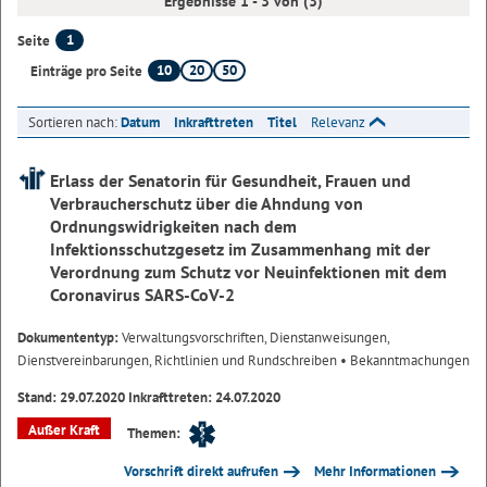
Ergebnisse 1 - 3 von (3)
1
Seite
10
20
50
Einträge pro Seite
Sortieren nach:
Datum
Inkrafttreten
Titel
Relevanz
Erlass der Senatorin für Gesundheit, Frauen und
Verbraucherschutz über die Ahndung von
Ordnungswidrigkeiten nach dem
Infektionsschutzgesetz im Zusammenhang mit der
Verordnung zum Schutz vor Neuinfektionen mit dem
Coronavirus SARS-CoV-2
Dokumententyp:
Verwaltungsvorschriften, Dienstanweisungen,
Dienstvereinbarungen, Richtlinien und Rundschreiben
• Bekanntmachungen
Stand: 29.07.2020 Inkrafttreten: 24.07.2020
Außer Kraft
Themen:
Vorschrift direkt aufrufen
Mehr Informationen