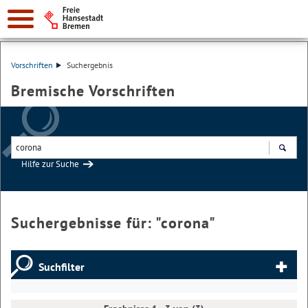
Vorschriften
Suchergebnis
Bremische Vorschriften
Hilfe zur Suche
Suchen
Suchergebnisse für: "
corona
"
Suchfilter