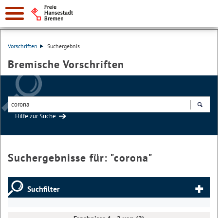
Vorschriften
Suchergebnis
Bremische Vorschriften
Hilfe zur Suche
Suchen
Suchergebnisse für: "
corona
"
Suchfilter