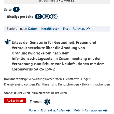
Ergebnisse 1 - 2 von (2)
1
Seite
10
20
50
Einträge pro Seite
Sortieren nach:
Datum
Inkrafttreten
Titel
Relevanz
Erlass der Senatorin für Gesundheit, Frauen und
Verbraucherschutz über die Ahndung von
Ordnungswidrigkeiten nach dem
Infektionsschutzgesetz im Zusammenhang mit der
Verordnung zum Schutz vor Neuinfektionen mit dem
Coronavirus SARS-CoV-2
Dokumententyp:
Verwaltungsvorschriften, Dienstanweisungen,
Dienstvereinbarungen, Richtlinien und Rundschreiben
• Bekanntmachungen
Stand: 03.09.2020 Inkrafttreten: 01.09.2020
Außer Kraft
Themen:
Vorschrift direkt aufrufen
Mehr Informationen