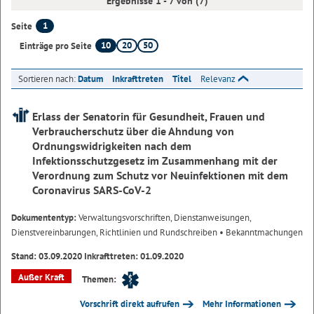
Ergebnisse 1 - 7 von (7)
1
Seite
10
20
50
Einträge pro Seite
Sortieren nach:
Datum
Inkrafttreten
Titel
Relevanz
Erlass der Senatorin für Gesundheit, Frauen und
Verbraucherschutz über die Ahndung von
Ordnungswidrigkeiten nach dem
Infektionsschutzgesetz im Zusammenhang mit der
Verordnung zum Schutz vor Neuinfektionen mit dem
Coronavirus SARS-CoV-2
Dokumententyp:
Verwaltungsvorschriften, Dienstanweisungen,
Dienstvereinbarungen, Richtlinien und Rundschreiben
• Bekanntmachungen
Stand: 03.09.2020 Inkrafttreten: 01.09.2020
Außer Kraft
Themen:
Vorschrift direkt aufrufen
Mehr Informationen