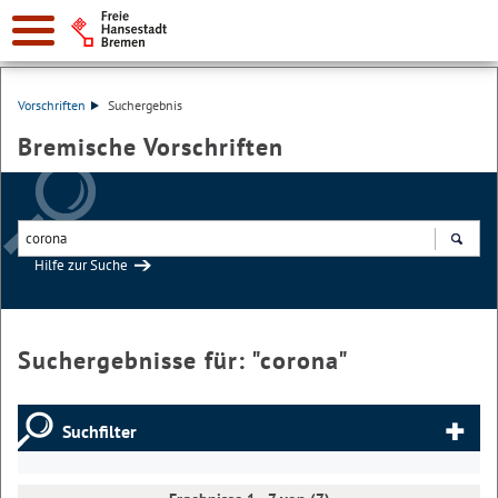
Vorschriften
Suchergebnis
Bremische Vorschriften
Hilfe zur Suche
Suchen
Suchergebnisse für: "
corona
"
Suchfilter