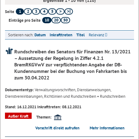
Ergebnisse 1 - 10 von (110)
1
2
3
4
5
Seite
10
20
50
Einträge pro Seite
Sortieren nach:
Datum
Inkrafttreten
Titel
Relevanz
Rundschreiben des Senators für Finanzen Nr. 13/2021
– Aussetzung der Regelung in Ziffer 4.2.1
BremRKGVwV zur verpflichtenden Angabe der DB-
Kundennummer bei der Buchung von Fahrkarten bis
zum 30.04.2022
Dokumententyp:
Verwaltungsvorschriften, Dienstanweisungen,
Dienstvereinbarungen, Richtlinien und Rundschreiben
• Rundschreiben
Stand: 16.12.2021 Inkrafttreten: 08.12.2021
Außer Kraft
Themen:
Vorschrift direkt aufrufen
Mehr Informationen