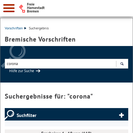
Vorschriften
Suchergebnis
Bremische Vorschriften
Hilfe zur Suche
Suchen
Suchergebnisse für: "
corona
"
Suchfilter