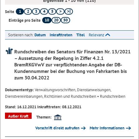
Ergebnisse 1 - 10 von (110)
1
2
3
4
5
Seite
10
20
50
Einträge pro Seite
Sortieren nach:
Datum
Inkrafttreten
Titel
Relevanz
Rundschreiben des Senators für Finanzen Nr. 13/2021
– Aussetzung der Regelung in Ziffer 4.2.1
BremRKGVwV zur verpflichtenden Angabe der DB-
Kundennummer bei der Buchung von Fahrkarten bis
zum 30.04.2022
Dokumententyp:
Verwaltungsvorschriften, Dienstanweisungen,
Dienstvereinbarungen, Richtlinien und Rundschreiben
• Rundschreiben
Stand: 16.12.2021 Inkrafttreten: 08.12.2021
Außer Kraft
Themen:
Vorschrift direkt aufrufen
Mehr Informationen