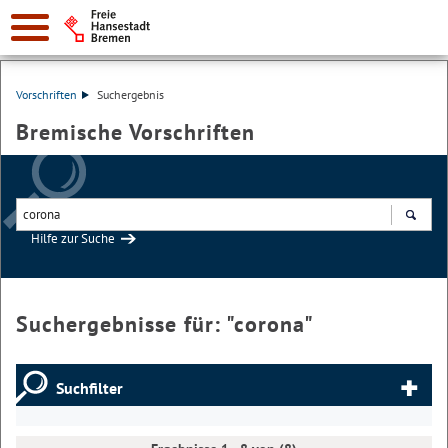
Vorschriften
Suchergebnis
Bremische Vorschriften
Hilfe zur Suche
Suchen
Suchergebnisse für: "
corona
"
Suchfilter