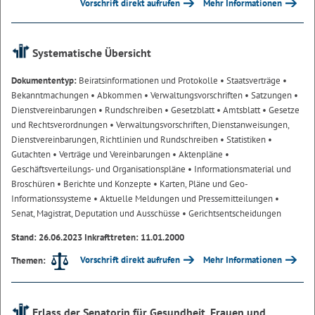
Vorschrift direkt aufrufen
Mehr Informationen
Systematische Übersicht
Dokumententyp:
Beiratsinformationen und Protokolle
• Staatsverträge
•
Bekanntmachungen
• Abkommen
• Verwaltungsvorschriften
• Satzungen
•
Dienstvereinbarungen
• Rundschreiben
• Gesetzblatt
• Amtsblatt
• Gesetze
und Rechtsverordnungen
• Verwaltungsvorschriften, Dienstanweisungen,
Dienstvereinbarungen, Richtlinien und Rundschreiben
• Statistiken
•
Gutachten
• Verträge und Vereinbarungen
• Aktenpläne
•
Geschäftsverteilungs- und Organisationspläne
• Informationsmaterial und
Broschüren
• Berichte und Konzepte
• Karten, Pläne und Geo-
Informationssysteme
• Aktuelle Meldungen und Pressemitteilungen
•
Senat, Magistrat, Deputation und Ausschüsse
• Gerichtsentscheidungen
Stand: 26.06.2023 Inkrafttreten: 11.01.2000
Vorschrift direkt aufrufen
Mehr Informationen
Themen:
Erlass der Senatorin für Gesundheit, Frauen und