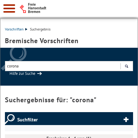
Vorschriften
Suchergebnis
Bremische Vorschriften
Hilfe zur Suche
Suchen
Suchergebnisse für: "
corona
"
Suchfilter