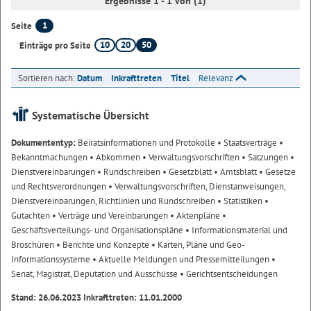
Ergebnisse 1 - 1 von (1)
1
Seite
10
20
50
Einträge pro Seite
Sortieren nach:
Datum
Inkrafttreten
Titel
Relevanz
Systematische Übersicht
Dokumententyp:
Beiratsinformationen und Protokolle
• Staatsverträge
•
Bekanntmachungen
• Abkommen
• Verwaltungsvorschriften
• Satzungen
•
Dienstvereinbarungen
• Rundschreiben
• Gesetzblatt
• Amtsblatt
• Gesetze
und Rechtsverordnungen
• Verwaltungsvorschriften, Dienstanweisungen,
Dienstvereinbarungen, Richtlinien und Rundschreiben
• Statistiken
•
Gutachten
• Verträge und Vereinbarungen
• Aktenpläne
•
Geschäftsverteilungs- und Organisationspläne
• Informationsmaterial und
Broschüren
• Berichte und Konzepte
• Karten, Pläne und Geo-
Informationssysteme
• Aktuelle Meldungen und Pressemitteilungen
•
Senat, Magistrat, Deputation und Ausschüsse
• Gerichtsentscheidungen
Stand: 26.06.2023 Inkrafttreten: 11.01.2000