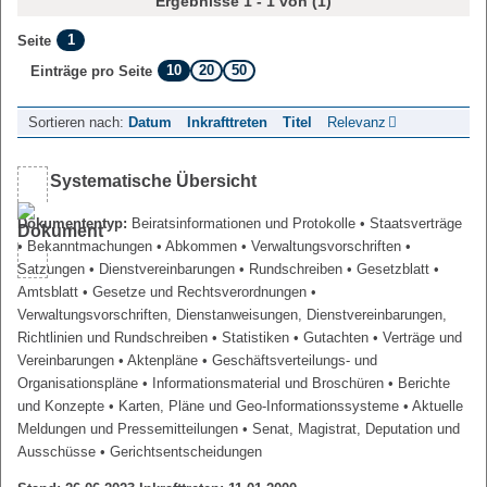
Ergebnisse 1 - 1 von (1)
1
Seite
10
20
50
Einträge pro Seite
Sortieren nach:
Datum
Inkrafttreten
Titel
Relevanz
Systematische Übersicht
Dokumententyp:
Beiratsinformationen und Protokolle
• Staatsverträge
• Bekanntmachungen
• Abkommen
• Verwaltungsvorschriften
•
Satzungen
• Dienstvereinbarungen
• Rundschreiben
• Gesetzblatt
•
Amtsblatt
• Gesetze und Rechtsverordnungen
•
Verwaltungsvorschriften, Dienstanweisungen, Dienstvereinbarungen,
Richtlinien und Rundschreiben
• Statistiken
• Gutachten
• Verträge und
Vereinbarungen
• Aktenpläne
• Geschäftsverteilungs- und
Organisationspläne
• Informationsmaterial und Broschüren
• Berichte
und Konzepte
• Karten, Pläne und Geo-Informationssysteme
• Aktuelle
Meldungen und Pressemitteilungen
• Senat, Magistrat, Deputation und
Ausschüsse
• Gerichtsentscheidungen