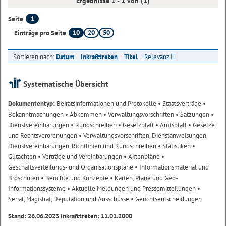
Ergebnisse 1 - 1 von (1)
1
Seite
10
20
50
Einträge pro Seite
Sortieren nach:
Datum
Inkrafttreten
Titel
Relevanz
Systematische Übersicht
Dokumententyp:
Beiratsinformationen und Protokolle
• Staatsverträge
•
Bekanntmachungen
• Abkommen
• Verwaltungsvorschriften
• Satzungen
•
Dienstvereinbarungen
• Rundschreiben
• Gesetzblatt
• Amtsblatt
• Gesetze
und Rechtsverordnungen
• Verwaltungsvorschriften, Dienstanweisungen,
Dienstvereinbarungen, Richtlinien und Rundschreiben
• Statistiken
•
Gutachten
• Verträge und Vereinbarungen
• Aktenpläne
•
Geschäftsverteilungs- und Organisationspläne
• Informationsmaterial und
Broschüren
• Berichte und Konzepte
• Karten, Pläne und Geo-
Informationssysteme
• Aktuelle Meldungen und Pressemitteilungen
•
Senat, Magistrat, Deputation und Ausschüsse
• Gerichtsentscheidungen
Stand: 26.06.2023 Inkrafttreten: 11.01.2000