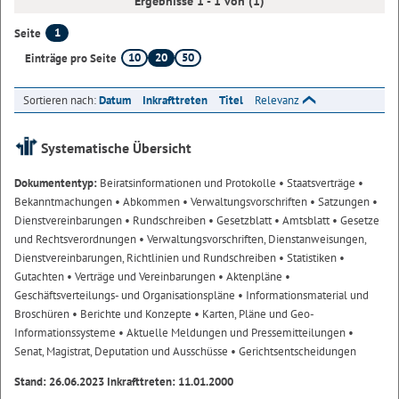
Ergebnisse 1 - 1 von (1)
1
Seite
10
20
50
Einträge pro Seite
Sortieren nach:
Datum
Inkrafttreten
Titel
Relevanz
Systematische Übersicht
Dokumententyp:
Beiratsinformationen und Protokolle
• Staatsverträge
•
Bekanntmachungen
• Abkommen
• Verwaltungsvorschriften
• Satzungen
•
Dienstvereinbarungen
• Rundschreiben
• Gesetzblatt
• Amtsblatt
• Gesetze
und Rechtsverordnungen
• Verwaltungsvorschriften, Dienstanweisungen,
Dienstvereinbarungen, Richtlinien und Rundschreiben
• Statistiken
•
Gutachten
• Verträge und Vereinbarungen
• Aktenpläne
•
Geschäftsverteilungs- und Organisationspläne
• Informationsmaterial und
Broschüren
• Berichte und Konzepte
• Karten, Pläne und Geo-
Informationssysteme
• Aktuelle Meldungen und Pressemitteilungen
•
Senat, Magistrat, Deputation und Ausschüsse
• Gerichtsentscheidungen
Stand: 26.06.2023 Inkrafttreten: 11.01.2000