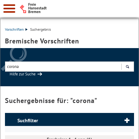
Vorschriften
Suchergebnis
Bremische Vorschriften
Hilfe zur Suche
Suchen
Suchergebnisse für: "
corona
"
Suchfilter