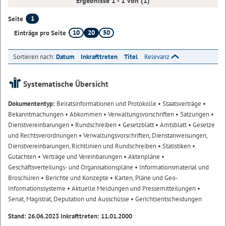
Ergebnisse 1 - 1 von (1)
1
Seite
10
20
50
Einträge pro Seite
Sortieren nach:
Datum
Inkrafttreten
Titel
Relevanz
Systematische Übersicht
Dokumententyp:
Beiratsinformationen und Protokolle
• Staatsverträge
•
Bekanntmachungen
• Abkommen
• Verwaltungsvorschriften
• Satzungen
•
Dienstvereinbarungen
• Rundschreiben
• Gesetzblatt
• Amtsblatt
• Gesetze
und Rechtsverordnungen
• Verwaltungsvorschriften, Dienstanweisungen,
Dienstvereinbarungen, Richtlinien und Rundschreiben
• Statistiken
•
Gutachten
• Verträge und Vereinbarungen
• Aktenpläne
•
Geschäftsverteilungs- und Organisationspläne
• Informationsmaterial und
Broschüren
• Berichte und Konzepte
• Karten, Pläne und Geo-
Informationssysteme
• Aktuelle Meldungen und Pressemitteilungen
•
Senat, Magistrat, Deputation und Ausschüsse
• Gerichtsentscheidungen
Stand: 26.06.2023 Inkrafttreten: 11.01.2000