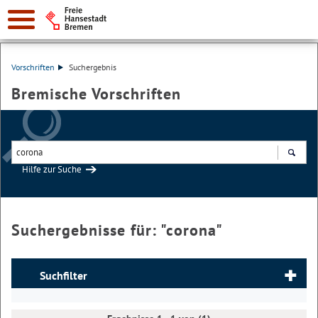
Vorschriften
Suchergebnis
Bremische Vorschriften
Hilfe zur Suche
Suchen
Suchergebnisse für: "
corona
"
Suchfilter