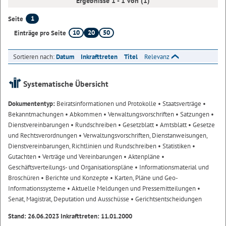
Ergebnisse 1 - 1 von (1)
1
Seite
10
20
50
Einträge pro Seite
Sortieren nach:
Datum
Inkrafttreten
Titel
Relevanz
Systematische Übersicht
Dokumententyp:
Beiratsinformationen und Protokolle
• Staatsverträge
•
Bekanntmachungen
• Abkommen
• Verwaltungsvorschriften
• Satzungen
•
Dienstvereinbarungen
• Rundschreiben
• Gesetzblatt
• Amtsblatt
• Gesetze
und Rechtsverordnungen
• Verwaltungsvorschriften, Dienstanweisungen,
Dienstvereinbarungen, Richtlinien und Rundschreiben
• Statistiken
•
Gutachten
• Verträge und Vereinbarungen
• Aktenpläne
•
Geschäftsverteilungs- und Organisationspläne
• Informationsmaterial und
Broschüren
• Berichte und Konzepte
• Karten, Pläne und Geo-
Informationssysteme
• Aktuelle Meldungen und Pressemitteilungen
•
Senat, Magistrat, Deputation und Ausschüsse
• Gerichtsentscheidungen
Stand: 26.06.2023 Inkrafttreten: 11.01.2000