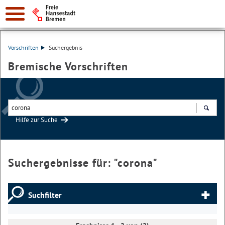
Vorschriften
Suchergebnis
Bremische Vorschriften
Hilfe zur Suche
Suchen
Suchergebnisse für: "
corona
"
Suchfilter