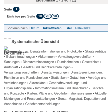
Ergebnisse 1 - 1 von (1)
1
Seite
10
20
50
Einträge pro Seite
Sortieren nach:
Datum
Inkrafttreten
Titel
Relevanz
Systematische Übersicht
Dokumententyp:
Beiratsinformationen und Protokolle
• Staatsverträge
• Bekanntmachungen
• Abkommen
• Verwaltungsvorschriften
•
Satzungen
• Dienstvereinbarungen
• Rundschreiben
• Gesetzblatt
•
Amtsblatt
• Gesetze und Rechtsverordnungen
•
Verwaltungsvorschriften, Dienstanweisungen, Dienstvereinbarungen,
Richtlinien und Rundschreiben
• Statistiken
• Gutachten
• Verträge und
Vereinbarungen
• Aktenpläne
• Geschäftsverteilungs- und
Organisationspläne
• Informationsmaterial und Broschüren
• Berichte
und Konzepte
• Karten, Pläne und Geo-Informationssysteme
• Aktuelle
Meldungen und Pressemitteilungen
• Senat, Magistrat, Deputation und
Ausschüsse
• Gerichtsentscheidungen