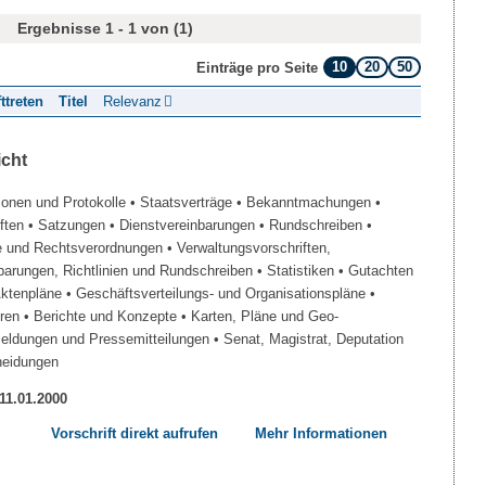
Ergebnisse 1 - 1 von (1)
10
20
50
Einträge pro Seite
fttreten
Titel
Relevanz
icht
ionen und Protokolle
• Staatsverträge
• Bekanntmachungen
•
iften
• Satzungen
• Dienstvereinbarungen
• Rundschreiben
•
e und Rechtsverordnungen
• Verwaltungsvorschriften,
barungen, Richtlinien und Rundschreiben
• Statistiken
• Gutachten
Aktenpläne
• Geschäftsverteilungs- und Organisationspläne
•
üren
• Berichte und Konzepte
• Karten, Pläne und Geo-
Meldungen und Pressemitteilungen
• Senat, Magistrat, Deputation
heidungen
 11.01.2000
Vorschrift direkt aufrufen
Mehr Informationen