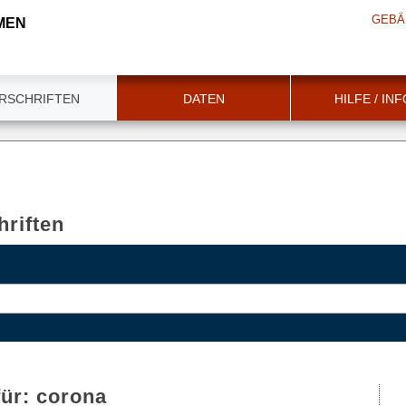
GEBÄ
MEN
RSCHRIFTEN
DATEN
HILFE / IN
riften
für:
corona