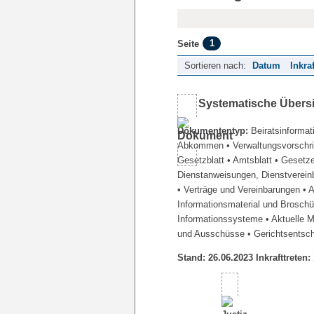
1
Seite
Sortieren nach:
Datum
Inkra
Systematische Übers
Dokumententyp:
Beiratsinformat
Abkommen
• Verwaltungsvorschr
Gesetzblatt
• Amtsblatt
• Gesetz
Dienstanweisungen, Dienstverein
• Verträge und Vereinbarungen
• 
Informationsmaterial und Brosch
Informationssysteme
• Aktuelle 
und Ausschüsse
• Gerichtsentsc
Stand: 26.06.2023 Inkrafttreten: