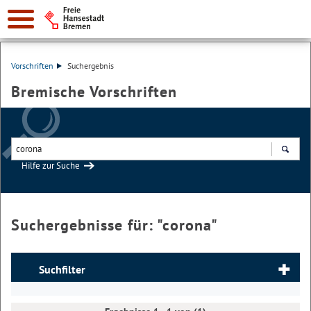
Vorschriften
Suchergebnis
Bremische Vorschriften
Hilfe zur Suche
Suchen
Suchergebnisse für: "
corona
"
Suchfilter