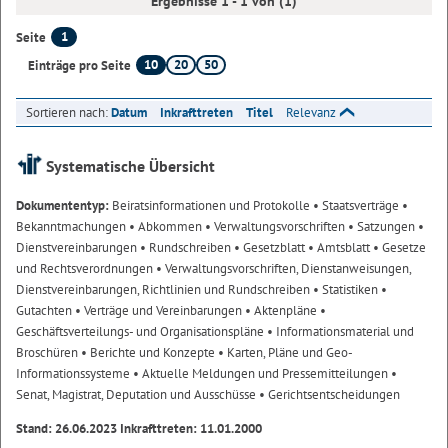
Ergebnisse 1 - 1 von (1)
1
Seite
10
20
50
Einträge pro Seite
Sortieren nach:
Datum
Inkrafttreten
Titel
Relevanz
Systematische Übersicht
Dokumententyp:
Beiratsinformationen und Protokolle
• Staatsverträge
•
Bekanntmachungen
• Abkommen
• Verwaltungsvorschriften
• Satzungen
•
Dienstvereinbarungen
• Rundschreiben
• Gesetzblatt
• Amtsblatt
• Gesetze
und Rechtsverordnungen
• Verwaltungsvorschriften, Dienstanweisungen,
Dienstvereinbarungen, Richtlinien und Rundschreiben
• Statistiken
•
Gutachten
• Verträge und Vereinbarungen
• Aktenpläne
•
Geschäftsverteilungs- und Organisationspläne
• Informationsmaterial und
Broschüren
• Berichte und Konzepte
• Karten, Pläne und Geo-
Informationssysteme
• Aktuelle Meldungen und Pressemitteilungen
•
Senat, Magistrat, Deputation und Ausschüsse
• Gerichtsentscheidungen
Stand: 26.06.2023 Inkrafttreten: 11.01.2000