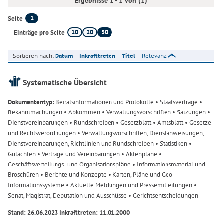
Ergebnisse 1 - 1 von (1)
1
Seite
10
20
50
Einträge pro Seite
Sortieren nach:
Datum
Inkrafttreten
Titel
Relevanz
Systematische Übersicht
Dokumententyp:
Beiratsinformationen und Protokolle
• Staatsverträge
•
Bekanntmachungen
• Abkommen
• Verwaltungsvorschriften
• Satzungen
•
Dienstvereinbarungen
• Rundschreiben
• Gesetzblatt
• Amtsblatt
• Gesetze
und Rechtsverordnungen
• Verwaltungsvorschriften, Dienstanweisungen,
Dienstvereinbarungen, Richtlinien und Rundschreiben
• Statistiken
•
Gutachten
• Verträge und Vereinbarungen
• Aktenpläne
•
Geschäftsverteilungs- und Organisationspläne
• Informationsmaterial und
Broschüren
• Berichte und Konzepte
• Karten, Pläne und Geo-
Informationssysteme
• Aktuelle Meldungen und Pressemitteilungen
•
Senat, Magistrat, Deputation und Ausschüsse
• Gerichtsentscheidungen
Stand: 26.06.2023 Inkrafttreten: 11.01.2000