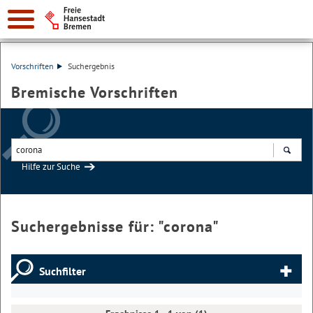
Vorschriften
Suchergebnis
Bremische Vorschriften
Hilfe zur Suche
Suchen
Suchergebnisse für: "
corona
"
Suchfilter