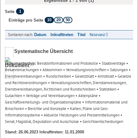
Ergebnisse 1 - 1 von (1)
1
Seite
10
20
50
Einträge pro Seite
Sortieren nach:
Relevanz
Datum
Inkrafttreten
Titel
Systematische Übersicht
Beiratsinformationen und Protokolle
• Staatsverträge
•
Dokumententyp:
Bekanntmachungen
• Abkommen
• Verwaltungsvorschriften
• Satzungen
•
Dienstvereinbarungen
• Rundschreiben
• Gesetzblatt
• Amtsblatt
• Gesetze
und Rechtsverordnungen
• Verwaltungsvorschriften, Dienstanweisungen,
Dienstvereinbarungen, Richtlinien und Rundschreiben
• Statistiken
•
Gutachten
• Verträge und Vereinbarungen
• Aktenpläne
•
Geschäftsverteilungs- und Organisationspläne
• Informationsmaterial und
Broschüren
• Berichte und Konzepte
• Karten, Pläne und Geo-
Informationssysteme
• Aktuelle Meldungen und Pressemitteilungen
•
Senat, Magistrat, Deputation und Ausschüsse
• Gerichtsentscheidungen
Stand: 26.06.2023 Inkrafttreten: 11.01.2000