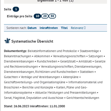
Ergebnisse 1 - 1 von (1)
1
Seite
10
20
50
Einträge pro Seite
Sortieren nach:
Datum
Inkrafttreten
Titel
Relevanz
Systematische Übersicht
Dokumententyp:
Beiratsinformationen und Protokolle
• Staatsverträge
•
Bekanntmachungen
• Abkommen
• Verwaltungsvorschriften
• Satzungen
•
Dienstvereinbarungen
• Rundschreiben
• Gesetzblatt
• Amtsblatt
• Gesetze
und Rechtsverordnungen
• Verwaltungsvorschriften, Dienstanweisungen,
Dienstvereinbarungen, Richtlinien und Rundschreiben
• Statistiken
•
Gutachten
• Verträge und Vereinbarungen
• Aktenpläne
•
Geschäftsverteilungs- und Organisationspläne
• Informationsmaterial und
Broschüren
• Berichte und Konzepte
• Karten, Pläne und Geo-
Informationssysteme
• Aktuelle Meldungen und Pressemitteilungen
•
Senat, Magistrat, Deputation und Ausschüsse
• Gerichtsentscheidungen
Stand: 26.06.2023 Inkrafttreten: 11.01.2000