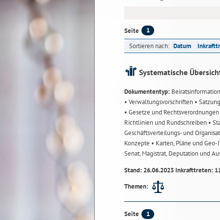
1
Seite
Sortieren nach:
Datum
Inkraftt
Systematische Übersich
Dokumententyp:
Beiratsinformatio
• Verwaltungsvorschriften
• Satzun
• Gesetze und Rechtsverordnunge
Richtlinien und Rundschreiben
• St
Geschäftsverteilungs- und Organisa
Konzepte
• Karten, Pläne und Geo
Senat, Magistrat, Deputation und A
Stand: 26.06.2023 Inkrafttreten: 1
Themen:
1
Seite