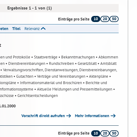
Ergebnisse 1 - 1 von (1)
10
20
50
Einträge pro Seite
reten
Titel
Relevanz
t
nen und Protokolle
• Staatsverträge
• Bekanntmachungen
• Abkommen
gen
• Dienstvereinbarungen
• Rundschreiben
• Gesetzblatt
• Amtsblatt
n
• Verwaltungsvorschriften, Dienstanweisungen, Dienstvereinbarungen,
atistiken
• Gutachten
• Verträge und Vereinbarungen
• Aktenpläne
•
tionspläne
• Informationsmaterial und Broschüren
• Berichte und
-Informationssysteme
• Aktuelle Meldungen und Pressemitteilungen
•
usschüsse
• Gerichtsentscheidungen
1.01.2000
Vorschrift direkt aufrufen
Mehr Informationen
10
20
50
Einträge pro Seite