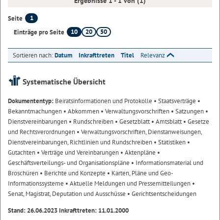
Ergebnisse 1 - 1 von (1)
1
Seite
10
20
50
Einträge pro Seite
Sortieren nach:
Datum
Inkrafttreten
Titel
Relevanz
Systematische Übersicht
Dokumententyp:
Beiratsinformationen und Protokolle
• Staatsverträge
•
Bekanntmachungen
• Abkommen
• Verwaltungsvorschriften
• Satzungen
•
Dienstvereinbarungen
• Rundschreiben
• Gesetzblatt
• Amtsblatt
• Gesetze
und Rechtsverordnungen
• Verwaltungsvorschriften, Dienstanweisungen,
Dienstvereinbarungen, Richtlinien und Rundschreiben
• Statistiken
•
Gutachten
• Verträge und Vereinbarungen
• Aktenpläne
•
Geschäftsverteilungs- und Organisationspläne
• Informationsmaterial und
Broschüren
• Berichte und Konzepte
• Karten, Pläne und Geo-
Informationssysteme
• Aktuelle Meldungen und Pressemitteilungen
•
Senat, Magistrat, Deputation und Ausschüsse
• Gerichtsentscheidungen
Stand: 26.06.2023 Inkrafttreten: 11.01.2000