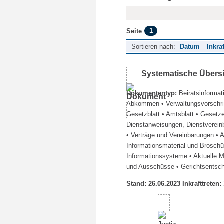
1
Seite
Sortieren nach:
Datum
Inkra
Systematische Übers
Dokumententyp:
Beiratsinformat
Abkommen
• Verwaltungsvorschr
Gesetzblatt
• Amtsblatt
• Gesetz
Dienstanweisungen, Dienstverein
• Verträge und Vereinbarungen
• 
Informationsmaterial und Brosch
Informationssysteme
• Aktuelle 
und Ausschüsse
• Gerichtsentsc
Stand: 26.06.2023 Inkrafttreten: