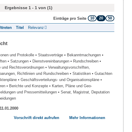
Ergebnisse 1 - 1 von (1)
10
20
50
Einträge pro Seite
fttreten
Titel
Relevanz
icht
ionen und Protokolle
• Staatsverträge
• Bekanntmachungen
•
iften
• Satzungen
• Dienstvereinbarungen
• Rundschreiben
•
e und Rechtsverordnungen
• Verwaltungsvorschriften,
barungen, Richtlinien und Rundschreiben
• Statistiken
• Gutachten
Aktenpläne
• Geschäftsverteilungs- und Organisationspläne
•
üren
• Berichte und Konzepte
• Karten, Pläne und Geo-
Meldungen und Pressemitteilungen
• Senat, Magistrat, Deputation
heidungen
 11.01.2000
Vorschrift direkt aufrufen
Mehr Informationen