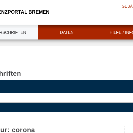
GEBÄ
ENZPORTAL BREMEN
RSCHRIFTEN
DATEN
HILFE / IN
riften
für:
corona