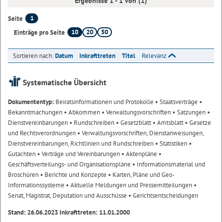
Ergebnisse 1 - 1 von (1)
1
Seite
10
20
50
Einträge pro Seite
Sortieren nach:
Datum
Inkrafttreten
Titel
Relevanz
Systematische Übersicht
Dokumententyp:
Beiratsinformationen und Protokolle
• Staatsverträge
•
Bekanntmachungen
• Abkommen
• Verwaltungsvorschriften
• Satzungen
•
Dienstvereinbarungen
• Rundschreiben
• Gesetzblatt
• Amtsblatt
• Gesetze
und Rechtsverordnungen
• Verwaltungsvorschriften, Dienstanweisungen,
Dienstvereinbarungen, Richtlinien und Rundschreiben
• Statistiken
•
Gutachten
• Verträge und Vereinbarungen
• Aktenpläne
•
Geschäftsverteilungs- und Organisationspläne
• Informationsmaterial und
Broschüren
• Berichte und Konzepte
• Karten, Pläne und Geo-
Informationssysteme
• Aktuelle Meldungen und Pressemitteilungen
•
Senat, Magistrat, Deputation und Ausschüsse
• Gerichtsentscheidungen
Stand: 26.06.2023 Inkrafttreten: 11.01.2000